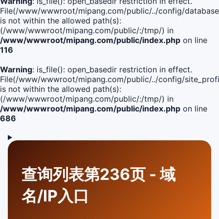
Warning
: is_file(): open_basedir restriction in effect.
File(/www/wwwroot/mipang.com/public/../config/database
is not within the allowed path(s):
(/www/wwwroot/mipang.com/public/:/tmp/) in
/www/wwwroot/mipang.com/public/index.php
on line
116
Warning
: is_file(): open_basedir restriction in effect.
File(/www/wwwroot/mipang.com/public/../config/site_profi
is not within the allowed path(s):
(/www/wwwroot/mipang.com/public/:/tmp/) in
/www/wwwroot/mipang.com/public/index.php
on line
686
查询列表第236页 - 域
名/IP入口