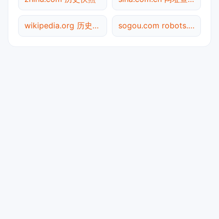
wikipedia.org 历史快照
sogou.com robots.txt检测