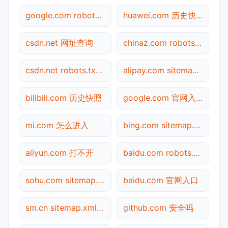
google.com robots.txt检测
huawei.com 历史快照
csdn.net 网址查询
chinaz.com robots.txt检测
csdn.net robots.txt检测
alipay.com sitemap.xml检测
bilibili.com 历史快照
google.com 官网入口
mi.com 怎么进入
bing.com sitemap.xml检测
aliyun.com 打不开
baidu.com robots.txt检测
sohu.com sitemap.xml检测
baidu.com 官网入口
sm.cn sitemap.xml检测
github.com 安全吗