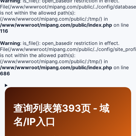
Warning
: is_file(): open_basedir restriction in effect.
File(/www/wwwroot/mipang.com/public/../config/database
is not within the allowed path(s):
(/www/wwwroot/mipang.com/public/:/tmp/) in
/www/wwwroot/mipang.com/public/index.php
on line
116
Warning
: is_file(): open_basedir restriction in effect.
File(/www/wwwroot/mipang.com/public/../config/site_profi
is not within the allowed path(s):
(/www/wwwroot/mipang.com/public/:/tmp/) in
/www/wwwroot/mipang.com/public/index.php
on line
686
查询列表第393页 - 域
名/IP入口