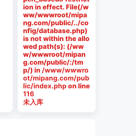
ion in effect. File(/w
ww/wwwroot/mipa
ng.com/public/../co
nfig/database.php)
is not within the allo
wed path(s): (/ww
w/wwwroot/mipan
g.com/public/:/tm
p/) in
/www/wwwro
ot/mipang.com/pub
lic/index.php
on line
116
未入库