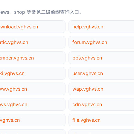
news、shop 等常见二级前缀查询入口。
wnload.vghvs.cn
help.vghvs.cn
atic.vghvs.cn
forum.vghvs.cn
mber.vghvs.cn
bbs.vghvs.cn
ki.vghvs.cn
user.vghvs.cn
w.vghvs.cn
wap.vghvs.cn
ws.vghvs.cn
cdn.vghvs.cn
vghvs.cn
file.vghvs.cn