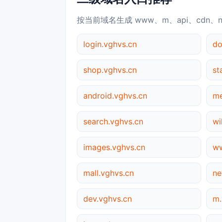
按当前域名生成 www、m、api、cdn、
login.vghvs.cn
do
shop.vghvs.cn
st
android.vghvs.cn
me
search.vghvs.cn
wi
images.vghvs.cn
ww
mall.vghvs.cn
ne
dev.vghvs.cn
m.