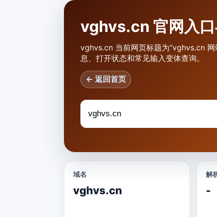
vghvs.cn 官网
vghvs.cn 当前网页标题为“vghvs.
息、打开状态和常见输入变体查询。
← 返回首页
域名
解析
vghvs.cn
-